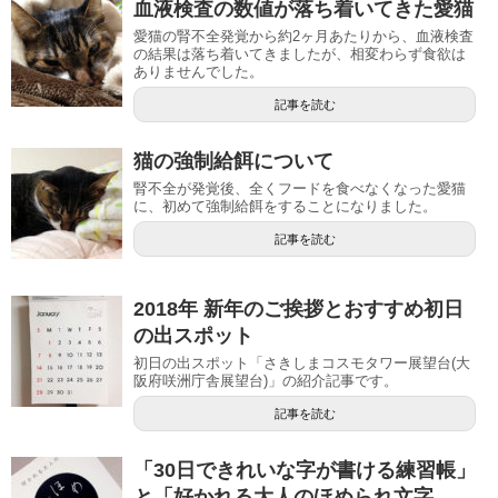
血液検査の数値が落ち着いてきた愛猫
愛猫の腎不全発覚から約2ヶ月あたりから、血液検査
の結果は落ち着いてきましたが、相変わらず食欲は
ありませんでした。
記事を読む
猫の強制給餌について
腎不全が発覚後、全くフードを食べなくなった愛猫
に、初めて強制給餌をすることになりました。
記事を読む
2018年 新年のご挨拶とおすすめ初日
の出スポット
初日の出スポット「さきしまコスモタワー展望台(大
阪府咲洲庁舎展望台)」の紹介記事です。
記事を読む
「30日できれいな字が書ける練習帳」
と「好かれる大人のほめられ文字