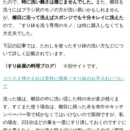
たので、
特に洗い難さは感じませんでした。
また、櫛目を
洗うにはブラシ状のモノの方が洗い易いかもしれません
が、
櫛目に沿って洗えばスポンジでも十分キレイに洗えた
ので、「すり鉢を洗う専用のモノ」は特に購入しなくても
大丈夫でした。
下記の記事では、たわしを使ったすり鉢の洗い方などにつ
いて詳しく記載されています。
〈すり鉢屋の料理ブログ〉
※別サイトです。
コツさえ押さえれば意外に簡単！すり鉢のお手入れについ
て
洗った後は、櫛目の中に洗い流した時の水が多少残りま
す。すぐまた使う場合は、櫛目に残った水を布巾やキッチ
ンペーパー等で拭かなくてはいけないので面倒ですが、私
の場合、2日分ほどの量を一度にすり潰しておくのですぐに