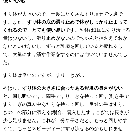
使い心地
すり鉢が大きいので、一度にたくさんすり潰せて快適で
す。また、
すり鉢の底の滑り止めで鉢がしっかり止まって
くれるので、とても使い易い
です。乳鉢は1回にすり潰せる
量は少ないし、滑り止めがないのでちゃんと押さえておか
ないといけないし、ずっと乳棒を回していると疲れるし
で、大量にすり潰す作業をするのには向いていませんでし
た。
すり鉢は良いのですが、すりこぎが…
やはり、
すり鉢の大きさに合ったある程度の長さがない
と、回し難い
です。両手ですりこぎを持って回す(利き手で
すりこぎの真ん中あたりを持って回し、反対の手はすりこ
ぎの上の部分に添える)場合、購入したすりこぎでは長さが
少し足りません。これが十分な長さだと、もっと回しやす
くて、もっとスピーディーにすり潰せるのかもしれませ