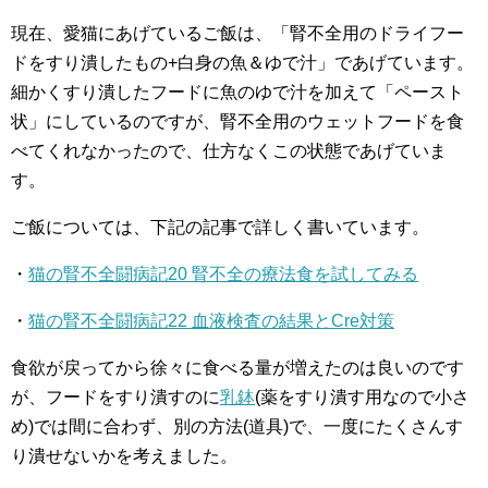
現在、愛猫にあげているご飯は、「腎不全用のドライフー
ドをすり潰したもの+白身の魚＆ゆで汁」であげています。
細かくすり潰したフードに魚のゆで汁を加えて「ペースト
状」にしているのですが、腎不全用のウェットフードを食
べてくれなかったので、仕方なくこの状態であげていま
す。
ご飯については、下記の記事で詳しく書いています。
・
猫の腎不全闘病記20 腎不全の療法食を試してみる
・
猫の腎不全闘病記22 血液検査の結果とCre対策
食欲が戻ってから徐々に食べる量が増えたのは良いのです
が、フードをすり潰すのに
乳鉢
(薬をすり潰す用なので小さ
め)では間に合わず、別の方法(道具)で、一度にたくさんす
り潰せないかを考えました。