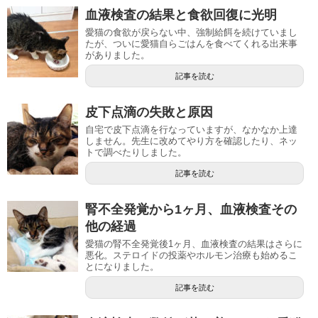
血液検査の結果と食欲回復に光明
愛猫の食欲が戻らない中、強制給餌を続けていまし
たが、ついに愛猫自らごはんを食べてくれる出来事
がありました。
記事を読む
皮下点滴の失敗と原因
自宅で皮下点滴を行なっていますが、なかなか上達
しません。先生に改めてやり方を確認したり、ネッ
トで調べたりしました。
記事を読む
腎不全発覚から1ヶ月、血液検査その
他の経過
愛猫の腎不全発覚後1ヶ月、血液検査の結果はさらに
悪化。ステロイドの投薬やホルモン治療も始めるこ
とになりました。
記事を読む