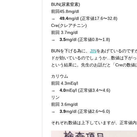
BUN(尿素窒素)
前回45.8mg/dl
→
49.4
mg/dl (正常値17.6〜32.8)
Cre(クレアチニン)
前回 3.7mg/dl
→
3.5
mg/dl (正常値0.8〜1.8)
BUNを下げる為に、
JIN
をあげているのです
ドが効いているのでしょうか…数値は下がっ
という結果に。先生のお話だと「Creの数
カリウム
前回 4.3mEq/l
→
4.0
mEq/l (正常値3.4〜4.6)
リン
前回 3.6mg/dl
→
3.9
mg/dl (正常値2.6〜6.0)
それぞれ数値は上下していますが、正常値内